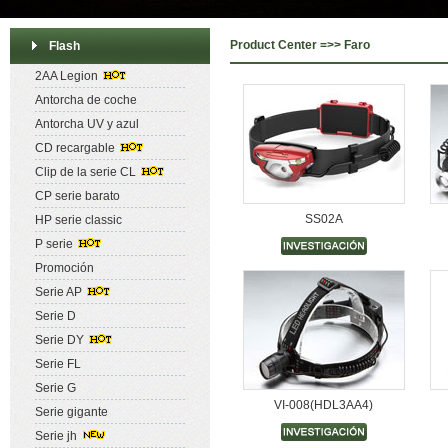
Product Center =>> Faro
Flash
2AA Legion
Antorcha de coche
Antorcha UV y azul
CD recargable
Clip de la serie CL
CP serie barato
SS02A
HP serie classic
P serie
Promoción
Serie AP
Serie D
Serie DY
Serie FL
Serie G
VI-008(HDL3AA4)
Serie gigante
Serie jh