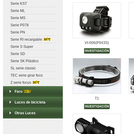
Serie KST
Serie ML
1
Serie MS
Serie P078
Serie PN
Serie RI recargable
VI-006(P043S)
Serie S Super
Serie SD
Serie SK Plástico
SL serie classic
TEC serie girar foco
Z serie focus
Faro
T1
Luces de bicicleta
Otras Luces