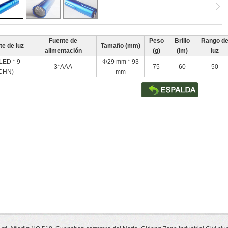
hoa! This description is set through elm.data("ad-desc") instead of using the
longdesc attribute.
1
2
3
it contains
H
ow
T
o
M
eet
L
adies...
What?
That aint what HTML stands for? Man...
Fuente de
Peso
Brillo
Rango d
te de luz
Tamaño (mm)
alimentación
(g)
(lm)
luz
LED * 9
Φ29 mm * 93
3*AAA
75
60
50
CHN)
mm