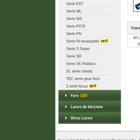
W
Serie KST
Serie ML
And 
Serie MS
Serie P078
Fuen
Serie PN
Φ5 
Serie RI recargable
(
Serie S Super
Serie SD
Serie SK Plástico
SL serie classic
TEC serie girar foco
Z serie focus
Faro
Luces de bicicleta
Otras Luces