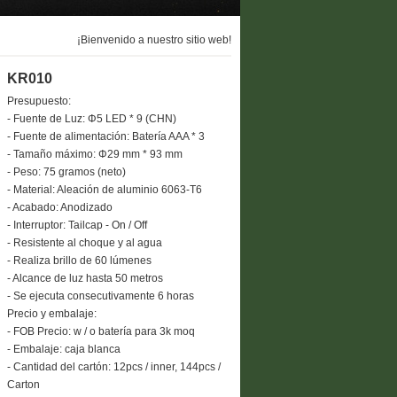
¡Bienvenido a nuestro sitio web!
KR010
Presupuesto:
- Fuente de Luz: Φ5 LED * 9 (CHN)
- Fuente de alimentación: Batería AAA * 3
- Tamaño máximo: Φ29 mm * 93 mm
- Peso: 75 gramos (neto)
- Material: Aleación de aluminio 6063-T6
- Acabado: Anodizado
- Interruptor: Tailcap - On / Off
- Resistente al choque y al agua
- Realiza brillo de 60 lúmenes
- Alcance de luz hasta 50 metros
- Se ejecuta consecutivamente 6 horas
Precio y embalaje:
- FOB Precio: w / o batería para 3k moq
- Embalaje: caja blanca
- Cantidad del cartón: 12pcs / inner, 144pcs /
Carton