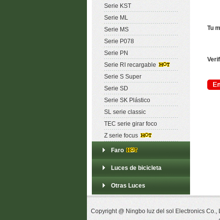
Serie KST
Serie ML
Tu m
Serie MS
Serie P078
Serie PN
Veri
Serie RI recargable
Serie S Super
Serie SD
Serie SK Plástico
SL serie classic
TEC serie girar foco
Z serie focus
Faro
Luces de bicicleta
Otras Luces
Copyright @ Ningbo luz del sol Electronics Co.,