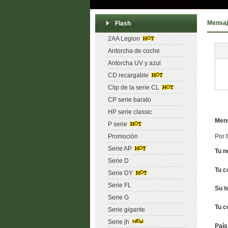
Mensaj
Flash
2AA Legion
Antorcha de coche
Antorcha UV y azul
CD recargable
Clip de la serie CL
CP serie barato
HP serie classic
Mens
P serie
Promoción
Por 
Serie AP
Tu n
Serie D
Tu c
Serie DY
Serie FL
Su t
Serie G
Tu c
Serie gigante
Serie jh
País