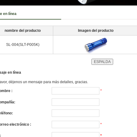
e en línea
nombre del producto
Imagen del producto
SL-004(SLT-P005K)
aje en línea
favor, déjenos un mensaje para más detalles, gracias.
ombre :
*
ompañía:
eléfono:
orreo electrónico :
*
:
*