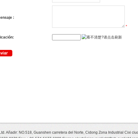
1
2
3
ensaje :
*
ficación
:
 Ltd. Añadir: NO.518, Guanshen carretera del Norte, Cidong Zona Industrial Cixi ci