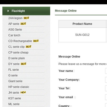
Message Online
Flashlight
2AA legion
AP serie
Product Name
ASG Serie
SUN-G012
Car torch
CD Rechargeable
CL serie clip
CP serie cheap
Message Online
D serie plain
DY serie
Please leave us a message for more d
FL serie
Your name
:
G serie
Your Company:
Giant serie
HP serie classic
Your Tel
:
JH serie
Your email
：
KST serie
ML serie
Country
：