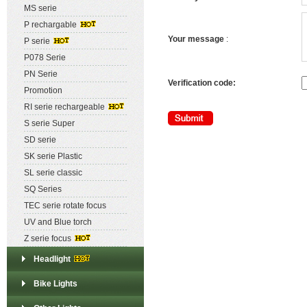
MS serie
P rechargable
1
Your message
:
P serie
P078 Serie
PN Serie
Verification code:
Promotion
RI serie rechargeable
S serie Super
SD serie
SK serie Plastic
SL serie classic
SQ Series
TEC serie rotate focus
UV and Blue torch
Z serie focus
Headlight
Bike Lights