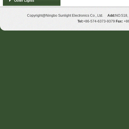
Other Lights
Copyright@Ningbo Sunlight Electronics Co., Ltd.
Add:
NO.518, 
Tel:
+86-574-6373-9379
Fax:
+86